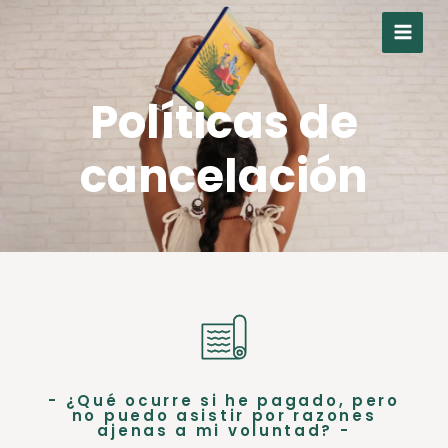
Ir
al
contenido
Políticas de
cancelación
- ¿Qué ocurre si he pagado, pero
no puedo asistir por razones
ajenas a mi voluntad? -