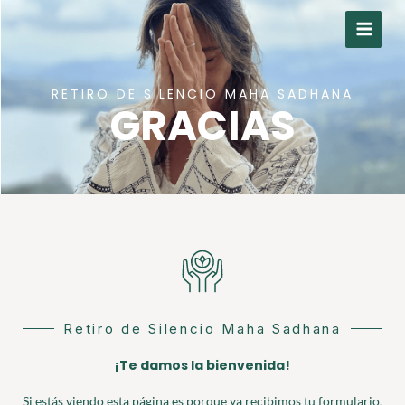
Ir
al
contenido
RETIRO DE SILENCIO MAHA SADHANA
GRACIAS
Retiro de Silencio Maha Sadhana
¡Te damos la bienvenida!
Si estás viendo esta página es porque ya recibimos tu formulario.